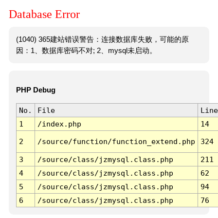
Database Error
(1040) 365建站错误警告：连接数据库失败，可能的原
因：1、数据库密码不对; 2、mysql未启动。
PHP Debug
No.
File
Line
1
/index.php
14
2
/source/function/function_extend.php
324
3
/source/class/jzmysql.class.php
211
4
/source/class/jzmysql.class.php
62
5
/source/class/jzmysql.class.php
94
6
/source/class/jzmysql.class.php
76