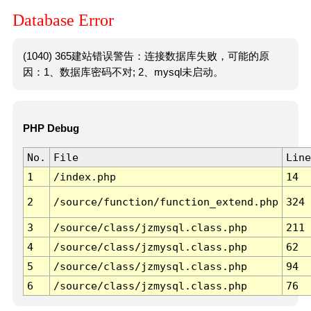
Database Error
(1040) 365建站错误警告：连接数据库失败，可能的原
因：1、数据库密码不对; 2、mysql未启动。
PHP Debug
No.
File
Line
1
/index.php
14
2
/source/function/function_extend.php
324
3
/source/class/jzmysql.class.php
211
4
/source/class/jzmysql.class.php
62
5
/source/class/jzmysql.class.php
94
6
/source/class/jzmysql.class.php
76