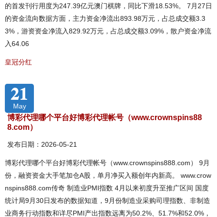
的首发刊行用度为247.39亿元澳门棋牌，同比下滑18.53%。 7月27日
的资金流向数据方面，主力资金净流出893.98万元，占总成交额3.3
3%，游资资金净流入829.92万元，占总成交额3.09%，散户资金净流
入64.06
皇冠分红
21
May
博彩代理哪个平台好博彩代理帐号（www.crownspins88
8.com）
发布日期：2026-05-21
博彩代理哪个平台好博彩代理帐号（www.crownspins888.com） 9月
份，融资资金大手笔加仓A股，单月净买入额创年内新高。 www.crow
nspins888.com传奇 制造业PMI指数 4月以来初度升至推广区间 国度
统计局9月30日发布的数据知道，9月份制造业采购司理指数、非制造
业商务行动指数和详尽PMI产出指数远离为50.2%、51.7%和52.0%，