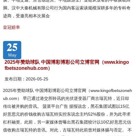
谈、平地交通、滑雪场运营、平地旅游全产业链从业者的中枢换取阵
脚。汉中大秦机械有限公司行为国内客运索谈规模深耕多年的专科奇
迹商，受邀亮相本次展会
皇冠赔率
25
May
2025年赞助球队 中国博彩博彩公司立博官网（www.kingo
fbetszonehub.com）
发布日期：2026-05-25
2025年赞助球队 中国博彩博彩公司立博官网（www.kingofbetszoneh
ub.com） 早已通过港交所聆讯的光伏逆变器厂商古瑞瓦特，近日却
传出被并购的音讯。 菠菜平台广告 据报说念，黑石集团试图以15亿
好意思元的价钱收购古瑞瓦特实控东说念主约52%股份，并为此寻求
杠杆融资。此前，另一家媒体曾曝出黑石集团狡计以10亿好意思元估
值收购古瑞瓦特的音讯。对此，古瑞瓦特此前曾对媒体赐与否定。 不