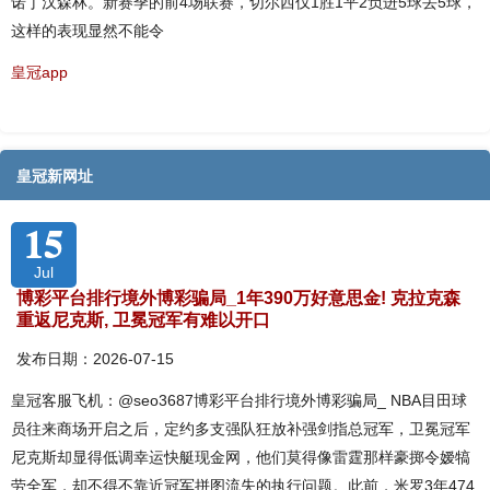
诺丁汉森林。新赛季的前4场联赛，切尔西仅1胜1平2负进5球丢5球，
这样的表现显然不能令
皇冠app
皇冠新网址
15
Jul
博彩平台排行境外博彩骗局_1年390万好意思金! 克拉克森
重返尼克斯, 卫冕冠军有难以开口
发布日期：2026-07-15
皇冠客服飞机：@seo3687博彩平台排行境外博彩骗局_ NBA目田球
员往来商场开启之后，定约多支强队狂放补强剑指总冠军，卫冕冠军
尼克斯却显得低调幸运快艇现金网，他们莫得像雷霆那样豪掷令嫒犒
劳全军，却不得不靠近冠军拼图流失的执行问题。此前，米罗3年474