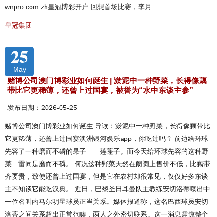
wnpro.com zh皇冠博彩开户 回想首场比赛，李月
皇冠集团
25
May
赌博公司澳门博彩业如何诞生 | 淤泥中一种野菜，长得像藕
带比它更稀薄，还曾上过国宴，被誉为“水中东谈主参”
发布日期：2026-05-25
赌博公司澳门博彩业如何诞生 导读：淤泥中一种野菜，长得像藕带比
它更稀薄，还曾上过国宴澳洲银河娱乐app，你吃过吗？ 前边给环球
先容了一种磨而不磷的果子——莲蓬子。而今天给环球先容的这种野
菜，雷同是磨而不磷。 何况这种野菜天然在阛阓上售价不低，比藕带
齐要贵，致使还曾上过国宴，但是它在农村却很常见，仅仅好多东谈
主不知谈它能吃汉典。 近日，巴黎圣日耳曼队主教练安切洛蒂曝出中
一位名叫内马尔明星球员正当关系。媒体报道称，这名巴西球员安切
洛蒂之间关系超出正常范畴，两人之外密切联系。这一消息震惊整个