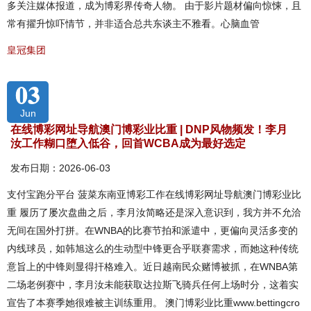
多关注媒体报道，成为博彩界传奇人物。 由于影片题材偏向惊悚，且
常有擢升惊吓情节，并非适合总共东谈主不雅看。心脑血管
皇冠集团
03
Jun
在线博彩网址导航澳门博彩业比重 | DNP风物频发！李月
汝工作糊口堕入低谷，回首WCBA成为最好选定
发布日期：2026-06-03
支付宝跑分平台 菠菜东南亚博彩工作在线博彩网址导航澳门博彩业比
重 履历了屡次盘曲之后，李月汝简略还是深入意识到，我方并不允洽
无间在国外打拼。在WNBA的比赛节拍和派遣中，更偏向灵活多变的
内线球员，如韩旭这么的生动型中锋更合乎联赛需求，而她这种传统
意旨上的中锋则显得扞格难入。近日越南民众赌博被抓，在WNBA第
二场老例赛中，李月汝未能获取达拉斯飞骑兵任何上场时分，这着实
宣告了本赛季她很难被主训练重用。 澳门博彩业比重www.bettingcro