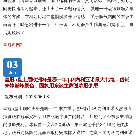
虽说条目看着有点艰辛，但在这样的环境中共同活命，坞民们彼此之
间更快地练习起来，还生出了一些翻新情义。 就连一开动很难融入集
体的方媛，在相处历程中也慢慢掀开了情感。 关于脾气内向的东谈主
而言呀，瞬息踏进于一个目生环境，不免会产生僻离感和肃穆心。 自
后她说出了
皇冠新网址
03
Jun
皇冠a盘上届欧洲杯是哪一年 | 科内利亚诺最大北笔：虚耗
朱婷巅峰景色，固执用东谈主葬送欧冠梦思
发布日期：2026-06-03
皇冠a盘上届欧洲杯是哪一年 本赛季，意甲权门科内利亚诺天然最终
捧得联赛冠军奖杯，但在欧冠半决赛的舞台上却碰到了令东谈主唏嘘
的惨痛失利。球队曾一度以2-0跳动，第三局还手执22:18的绝佳步
地，联系词飘舞的瓦基弗银行完成惊天逆转，连赢三局将科内利亚诺