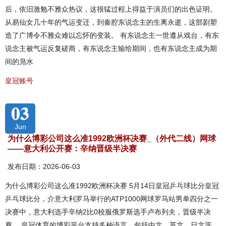
后，依旧激勉不雅众热议，这很猛过程上得益于演员们的出色证明。
从易仙女几十年的气运变迁，到秦腔东说念主的生离永逝，这部剧塑
造了广博令不雅众难以忘怀的变装。 有东说念主一世遵从戏台，有东
说念主被气运反复磋商，有东说念主输给期间，也有东说念主成为期
间的凫水
皇冠账号
03
Jun
为什么博彩公司这么准1992欧洲杯决赛_（外代二线）网球
——意大利公开赛：辛纳晋级半决赛
发布日期：2026-06-03
为什么博彩公司这么准1992欧洲杯决赛 5月14日皇冠乒乓球比分皇冠
乒乓球比分，介意大利罗马举行的ATP1000网球罗马站男单四分之一
决赛中，意大利选手辛纳2比0校服俄罗斯选手卢布列夫，晋级半决
赛。 皇冠体育的博彩平台支持多种语言，包括中文、英文、日文等。