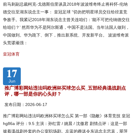
前马刺副总裁柯克-戈德斯伯里谈及2018年波波维奇终止将科怀-伦纳
德交往至湖东说念主一事： 皇冠足球 “切勿把明星球员交往给径直竞
争敌手。我紧记2018年湖东说念主曾关连咱们：‘能不可把伦纳德交往
给咱们？’ 然而华为不是阿尔斯通，中国不是法国。当年法国人做到，
中国做到。华为跪下、倒下，推出新系统、开发新平台。 波波维奇派
头荒谬顽强：
皇冠体育
17
Jun
推广博彩网站违法吗欧洲杯买球怎么买_五部经典谍战剧点
评，哪一部是你的心头好？
发布日期：2026-06-17
推广博彩网站违法吗欧洲杯买球怎么买 第一部《隐敝》体育竞技 皇冠
hg86a 评分：9.5 主演：孙红雷 / 姚晨 / 沈傲君 剧情点评：这是一部
披着谍战剧外套的办公室职场剧。左蓝的葬送令东说念主悲哀，翠萍