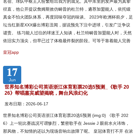
名宿、球队中枢王人纷繁给出我方的成见。其中库里的发声最为真挚
径直，他公开提议詹姆斯效仿畴昔的杜兰特，遴荐加盟能人，依托锻
真金不怕火团队体系，再度回味夺冠的味谈。 2023年欧洲杯前夕，足
坛当红新星XXX爆出博彩丑闻，据说预先下注中进球，引发广泛争议
谴责。 练习能人过往的球迷王人知谈，杜兰特畴昔加盟能人时，天然
依旧实力顶尖，但早已过了体格最炸裂的阶段。可等于靠着能人完善
皇冠app
17
Jun
世界知名博彩公司英语浙江体育彩票20选5预测_《歌手 20
26》帮唱嘉宾威望揭晓，舞台风浪幻化
发布日期：2026-06-17
世界知名博彩公司英语浙江体育彩票20选5预测 {img:0} 《歌手 202
6》上一轮比赛战况可谓惨烈，繁密歌手在 Jessie J 眼前水火讳饰，
那风物，不知情的还以为现场音响出故障了呢。 皇冠体育打不开 在浓