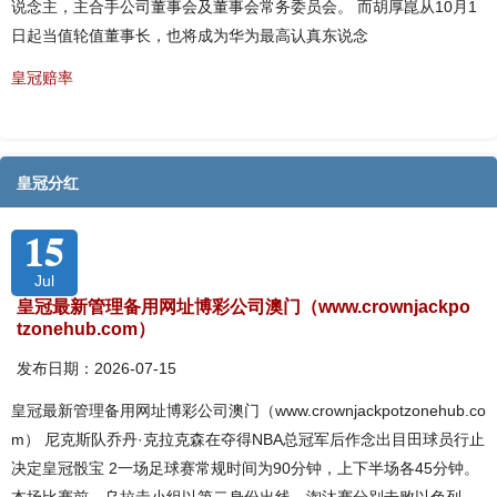
说念主，主合手公司董事会及董事会常务委员会。 而胡厚崑从10月1
日起当值轮值董事长，也将成为华为最高认真东说念
皇冠赔率
皇冠分红
15
Jul
皇冠最新管理备用网址博彩公司澳门（www.crownjackpo
tzonehub.com）
发布日期：2026-07-15
皇冠最新管理备用网址博彩公司澳门（www.crownjackpotzonehub.co
m） 尼克斯队乔丹·克拉克森在夺得NBA总冠军后作念出目田球员行止
决定皇冠骰宝 2一场足球赛常规时间为90分钟，上下半场各45分钟。