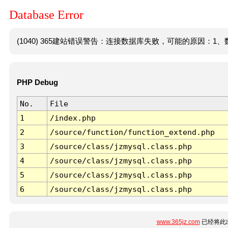
Database Error
(1040) 365建站错误警告：连接数据库失败，可能的原因：1、数
PHP Debug
No.
File
1
/index.php
2
/source/function/function_extend.php
3
/source/class/jzmysql.class.php
4
/source/class/jzmysql.class.php
5
/source/class/jzmysql.class.php
6
/source/class/jzmysql.class.php
www.365jz.com
已经将此