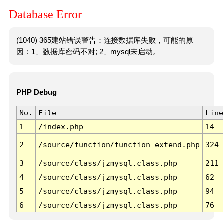
Database Error
(1040) 365建站错误警告：连接数据库失败，可能的原
因：1、数据库密码不对; 2、mysql未启动。
PHP Debug
No.
File
Line
1
/index.php
14
2
/source/function/function_extend.php
324
3
/source/class/jzmysql.class.php
211
4
/source/class/jzmysql.class.php
62
5
/source/class/jzmysql.class.php
94
6
/source/class/jzmysql.class.php
76