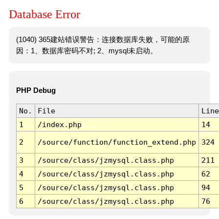
Database Error
(1040) 365建站错误警告：连接数据库失败，可能的原
因：1、数据库密码不对; 2、mysql未启动。
PHP Debug
No.
File
Line
1
/index.php
14
2
/source/function/function_extend.php
324
3
/source/class/jzmysql.class.php
211
4
/source/class/jzmysql.class.php
62
5
/source/class/jzmysql.class.php
94
6
/source/class/jzmysql.class.php
76