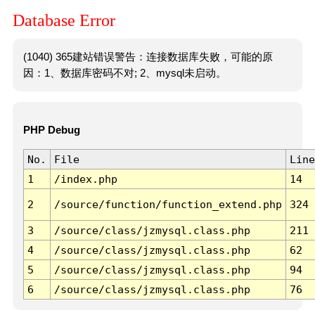
Database Error
(1040) 365建站错误警告：连接数据库失败，可能的原
因：1、数据库密码不对; 2、mysql未启动。
PHP Debug
No.
File
Line
1
/index.php
14
2
/source/function/function_extend.php
324
3
/source/class/jzmysql.class.php
211
4
/source/class/jzmysql.class.php
62
5
/source/class/jzmysql.class.php
94
6
/source/class/jzmysql.class.php
76