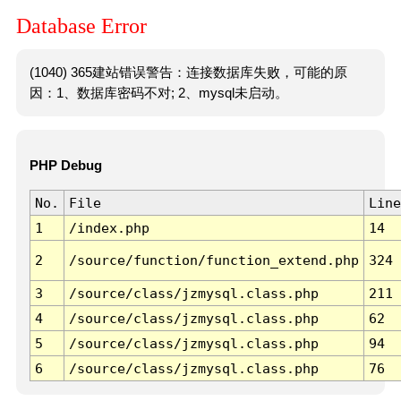
Database Error
(1040) 365建站错误警告：连接数据库失败，可能的原
因：1、数据库密码不对; 2、mysql未启动。
PHP Debug
No.
File
Line
1
/index.php
14
2
/source/function/function_extend.php
324
3
/source/class/jzmysql.class.php
211
4
/source/class/jzmysql.class.php
62
5
/source/class/jzmysql.class.php
94
6
/source/class/jzmysql.class.php
76