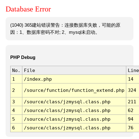
Database Error
(1040) 365建站错误警告：连接数据库失败，可能的原
因：1、数据库密码不对; 2、mysql未启动。
PHP Debug
No.
File
Line
1
/index.php
14
2
/source/function/function_extend.php
324
3
/source/class/jzmysql.class.php
211
4
/source/class/jzmysql.class.php
62
5
/source/class/jzmysql.class.php
94
6
/source/class/jzmysql.class.php
76