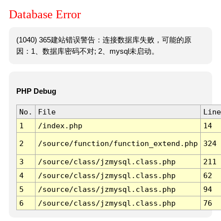
Database Error
(1040) 365建站错误警告：连接数据库失败，可能的原
因：1、数据库密码不对; 2、mysql未启动。
PHP Debug
No.
File
Line
1
/index.php
14
2
/source/function/function_extend.php
324
3
/source/class/jzmysql.class.php
211
4
/source/class/jzmysql.class.php
62
5
/source/class/jzmysql.class.php
94
6
/source/class/jzmysql.class.php
76