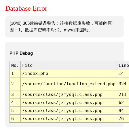
Database Error
(1040) 365建站错误警告：连接数据库失败，可能的原
因：1、数据库密码不对; 2、mysql未启动。
PHP Debug
No.
File
Line
1
/index.php
14
2
/source/function/function_extend.php
324
3
/source/class/jzmysql.class.php
211
4
/source/class/jzmysql.class.php
62
5
/source/class/jzmysql.class.php
94
6
/source/class/jzmysql.class.php
76