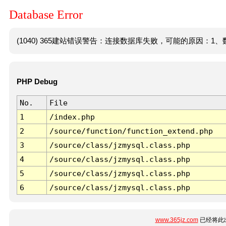
Database Error
(1040) 365建站错误警告：连接数据库失败，可能的原因：1、数
PHP Debug
No.
File
1
/index.php
2
/source/function/function_extend.php
3
/source/class/jzmysql.class.php
4
/source/class/jzmysql.class.php
5
/source/class/jzmysql.class.php
6
/source/class/jzmysql.class.php
www.365jz.com
已经将此