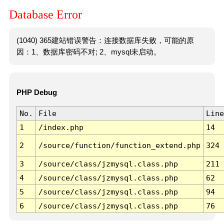
Database Error
(1040) 365建站错误警告：连接数据库失败，可能的原
因：1、数据库密码不对; 2、mysql未启动。
PHP Debug
No.
File
Line
1
/index.php
14
2
/source/function/function_extend.php
324
3
/source/class/jzmysql.class.php
211
4
/source/class/jzmysql.class.php
62
5
/source/class/jzmysql.class.php
94
6
/source/class/jzmysql.class.php
76