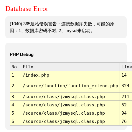
Database Error
(1040) 365建站错误警告：连接数据库失败，可能的原
因：1、数据库密码不对; 2、mysql未启动。
PHP Debug
No.
File
Line
1
/index.php
14
2
/source/function/function_extend.php
324
3
/source/class/jzmysql.class.php
211
4
/source/class/jzmysql.class.php
62
5
/source/class/jzmysql.class.php
94
6
/source/class/jzmysql.class.php
76