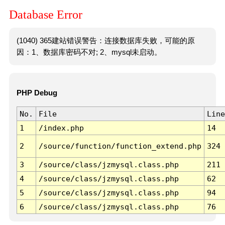
Database Error
(1040) 365建站错误警告：连接数据库失败，可能的原
因：1、数据库密码不对; 2、mysql未启动。
PHP Debug
No.
File
Line
1
/index.php
14
2
/source/function/function_extend.php
324
3
/source/class/jzmysql.class.php
211
4
/source/class/jzmysql.class.php
62
5
/source/class/jzmysql.class.php
94
6
/source/class/jzmysql.class.php
76