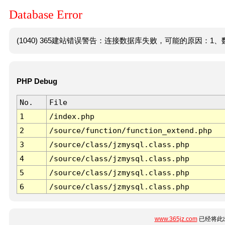
Database Error
(1040) 365建站错误警告：连接数据库失败，可能的原因：1、数
PHP Debug
No.
File
1
/index.php
2
/source/function/function_extend.php
3
/source/class/jzmysql.class.php
4
/source/class/jzmysql.class.php
5
/source/class/jzmysql.class.php
6
/source/class/jzmysql.class.php
www.365jz.com
已经将此