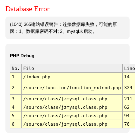
Database Error
(1040) 365建站错误警告：连接数据库失败，可能的原
因：1、数据库密码不对; 2、mysql未启动。
PHP Debug
No.
File
Line
1
/index.php
14
2
/source/function/function_extend.php
324
3
/source/class/jzmysql.class.php
211
4
/source/class/jzmysql.class.php
62
5
/source/class/jzmysql.class.php
94
6
/source/class/jzmysql.class.php
76