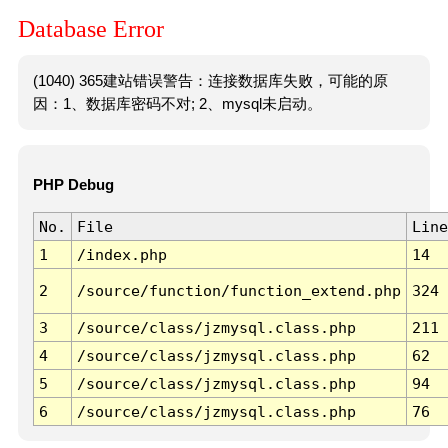
Database Error
(1040) 365建站错误警告：连接数据库失败，可能的原
因：1、数据库密码不对; 2、mysql未启动。
PHP Debug
No.
File
Line
1
/index.php
14
2
/source/function/function_extend.php
324
3
/source/class/jzmysql.class.php
211
4
/source/class/jzmysql.class.php
62
5
/source/class/jzmysql.class.php
94
6
/source/class/jzmysql.class.php
76