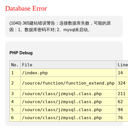
Database Error
(1040) 365建站错误警告：连接数据库失败，可能的原
因：1、数据库密码不对; 2、mysql未启动。
PHP Debug
No.
File
Line
1
/index.php
14
2
/source/function/function_extend.php
324
3
/source/class/jzmysql.class.php
211
4
/source/class/jzmysql.class.php
62
5
/source/class/jzmysql.class.php
94
6
/source/class/jzmysql.class.php
76