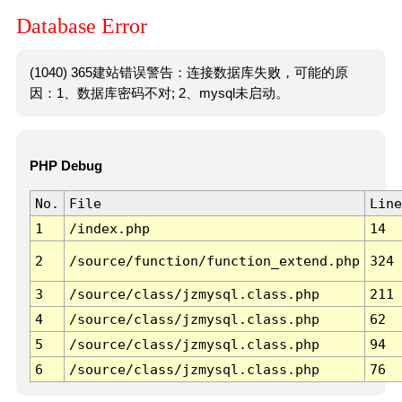
Database Error
(1040) 365建站错误警告：连接数据库失败，可能的原
因：1、数据库密码不对; 2、mysql未启动。
PHP Debug
No.
File
Line
1
/index.php
14
2
/source/function/function_extend.php
324
3
/source/class/jzmysql.class.php
211
4
/source/class/jzmysql.class.php
62
5
/source/class/jzmysql.class.php
94
6
/source/class/jzmysql.class.php
76