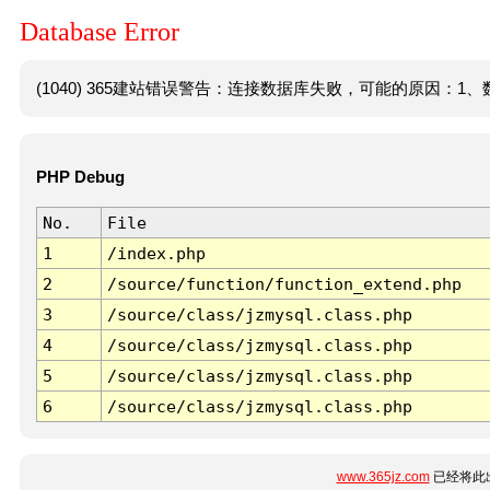
Database Error
(1040) 365建站错误警告：连接数据库失败，可能的原因：1、数
PHP Debug
No.
File
1
/index.php
2
/source/function/function_extend.php
3
/source/class/jzmysql.class.php
4
/source/class/jzmysql.class.php
5
/source/class/jzmysql.class.php
6
/source/class/jzmysql.class.php
www.365jz.com
已经将此