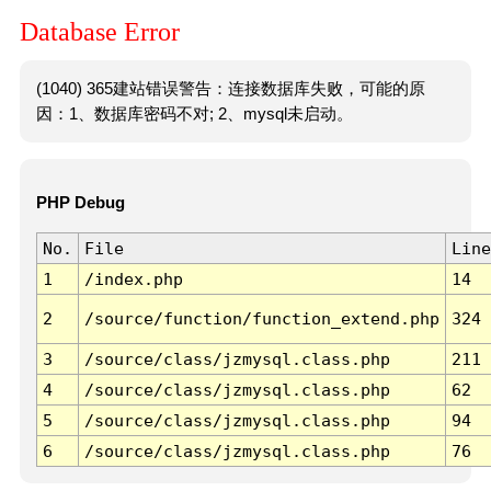
Database Error
(1040) 365建站错误警告：连接数据库失败，可能的原
因：1、数据库密码不对; 2、mysql未启动。
PHP Debug
No.
File
Line
1
/index.php
14
2
/source/function/function_extend.php
324
3
/source/class/jzmysql.class.php
211
4
/source/class/jzmysql.class.php
62
5
/source/class/jzmysql.class.php
94
6
/source/class/jzmysql.class.php
76