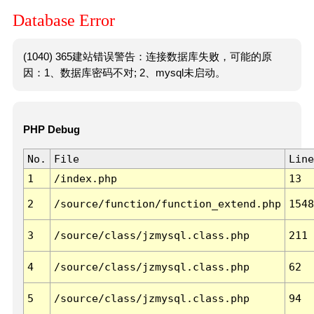
Database Error
(1040) 365建站错误警告：连接数据库失败，可能的原
因：1、数据库密码不对; 2、mysql未启动。
PHP Debug
No.
File
Line
1
/index.php
13
2
/source/function/function_extend.php
1548
3
/source/class/jzmysql.class.php
211
4
/source/class/jzmysql.class.php
62
5
/source/class/jzmysql.class.php
94