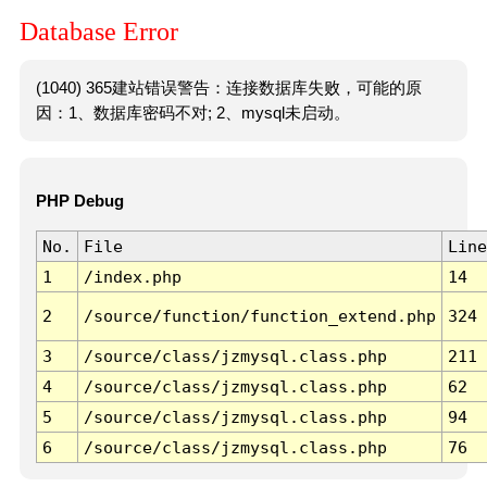
Database Error
(1040) 365建站错误警告：连接数据库失败，可能的原
因：1、数据库密码不对; 2、mysql未启动。
PHP Debug
No.
File
Line
1
/index.php
14
2
/source/function/function_extend.php
324
3
/source/class/jzmysql.class.php
211
4
/source/class/jzmysql.class.php
62
5
/source/class/jzmysql.class.php
94
6
/source/class/jzmysql.class.php
76