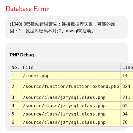
Database Error
(1040) 365建站错误警告：连接数据库失败，可能的原
因：1、数据库密码不对; 2、mysql未启动。
PHP Debug
No.
File
Line
1
/index.php
14
2
/source/function/function_extend.php
324
3
/source/class/jzmysql.class.php
211
4
/source/class/jzmysql.class.php
62
5
/source/class/jzmysql.class.php
94
6
/source/class/jzmysql.class.php
76