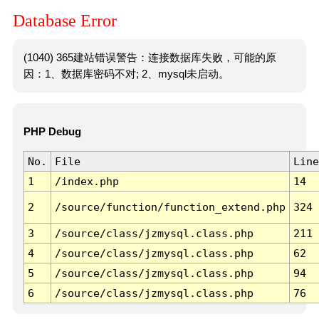
Database Error
(1040) 365建站错误警告：连接数据库失败，可能的原
因：1、数据库密码不对; 2、mysql未启动。
PHP Debug
No.
File
Line
1
/index.php
14
2
/source/function/function_extend.php
324
3
/source/class/jzmysql.class.php
211
4
/source/class/jzmysql.class.php
62
5
/source/class/jzmysql.class.php
94
6
/source/class/jzmysql.class.php
76