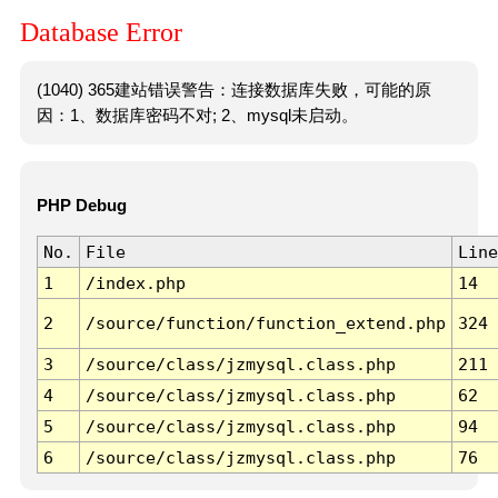
Database Error
(1040) 365建站错误警告：连接数据库失败，可能的原
因：1、数据库密码不对; 2、mysql未启动。
PHP Debug
No.
File
Line
1
/index.php
14
2
/source/function/function_extend.php
324
3
/source/class/jzmysql.class.php
211
4
/source/class/jzmysql.class.php
62
5
/source/class/jzmysql.class.php
94
6
/source/class/jzmysql.class.php
76