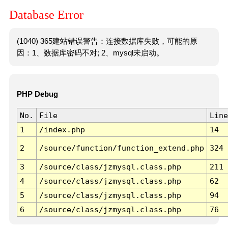
Database Error
(1040) 365建站错误警告：连接数据库失败，可能的原
因：1、数据库密码不对; 2、mysql未启动。
PHP Debug
No.
File
Line
1
/index.php
14
2
/source/function/function_extend.php
324
3
/source/class/jzmysql.class.php
211
4
/source/class/jzmysql.class.php
62
5
/source/class/jzmysql.class.php
94
6
/source/class/jzmysql.class.php
76