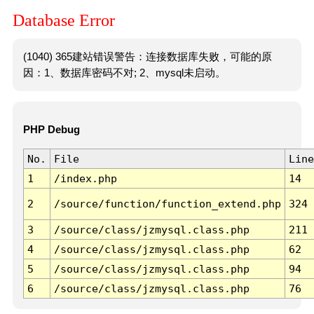
Database Error
(1040) 365建站错误警告：连接数据库失败，可能的原
因：1、数据库密码不对; 2、mysql未启动。
PHP Debug
No.
File
Line
1
/index.php
14
2
/source/function/function_extend.php
324
3
/source/class/jzmysql.class.php
211
4
/source/class/jzmysql.class.php
62
5
/source/class/jzmysql.class.php
94
6
/source/class/jzmysql.class.php
76