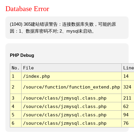
Database Error
(1040) 365建站错误警告：连接数据库失败，可能的原
因：1、数据库密码不对; 2、mysql未启动。
PHP Debug
No.
File
Line
1
/index.php
14
2
/source/function/function_extend.php
324
3
/source/class/jzmysql.class.php
211
4
/source/class/jzmysql.class.php
62
5
/source/class/jzmysql.class.php
94
6
/source/class/jzmysql.class.php
76