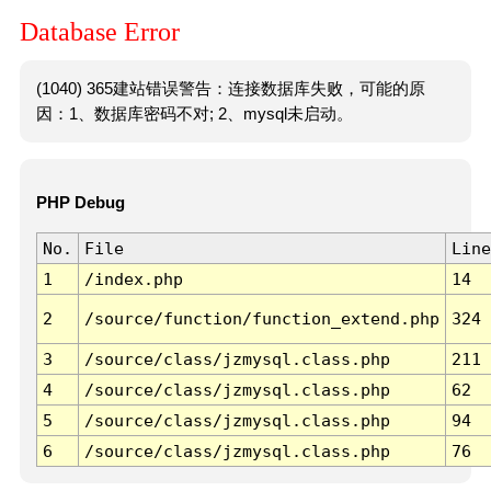
Database Error
(1040) 365建站错误警告：连接数据库失败，可能的原
因：1、数据库密码不对; 2、mysql未启动。
PHP Debug
No.
File
Line
1
/index.php
14
2
/source/function/function_extend.php
324
3
/source/class/jzmysql.class.php
211
4
/source/class/jzmysql.class.php
62
5
/source/class/jzmysql.class.php
94
6
/source/class/jzmysql.class.php
76