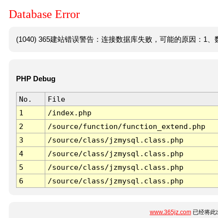
Database Error
(1040) 365建站错误警告：连接数据库失败，可能的原因：1、数
PHP Debug
No.
File
1
/index.php
2
/source/function/function_extend.php
3
/source/class/jzmysql.class.php
4
/source/class/jzmysql.class.php
5
/source/class/jzmysql.class.php
6
/source/class/jzmysql.class.php
www.365jz.com
已经将此