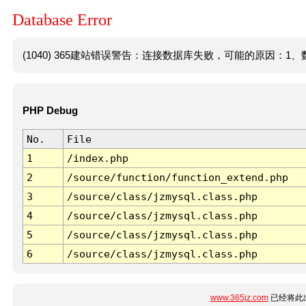
Database Error
(1040) 365建站错误警告：连接数据库失败，可能的原因：1、数
PHP Debug
No.
File
1
/index.php
2
/source/function/function_extend.php
3
/source/class/jzmysql.class.php
4
/source/class/jzmysql.class.php
5
/source/class/jzmysql.class.php
6
/source/class/jzmysql.class.php
www.365jz.com
已经将此