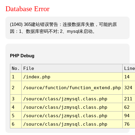
Database Error
(1040) 365建站错误警告：连接数据库失败，可能的原
因：1、数据库密码不对; 2、mysql未启动。
PHP Debug
No.
File
Line
1
/index.php
14
2
/source/function/function_extend.php
324
3
/source/class/jzmysql.class.php
211
4
/source/class/jzmysql.class.php
62
5
/source/class/jzmysql.class.php
94
6
/source/class/jzmysql.class.php
76