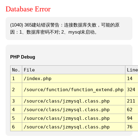
Database Error
(1040) 365建站错误警告：连接数据库失败，可能的原
因：1、数据库密码不对; 2、mysql未启动。
PHP Debug
No.
File
Line
1
/index.php
14
2
/source/function/function_extend.php
324
3
/source/class/jzmysql.class.php
211
4
/source/class/jzmysql.class.php
62
5
/source/class/jzmysql.class.php
94
6
/source/class/jzmysql.class.php
76