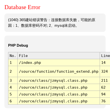
Database Error
(1040) 365建站错误警告：连接数据库失败，可能的原
因：1、数据库密码不对; 2、mysql未启动。
PHP Debug
No.
File
Line
1
/index.php
14
2
/source/function/function_extend.php
324
3
/source/class/jzmysql.class.php
211
4
/source/class/jzmysql.class.php
62
5
/source/class/jzmysql.class.php
94
6
/source/class/jzmysql.class.php
76