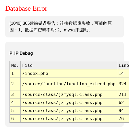
Database Error
(1040) 365建站错误警告：连接数据库失败，可能的原
因：1、数据库密码不对; 2、mysql未启动。
PHP Debug
No.
File
Line
1
/index.php
14
2
/source/function/function_extend.php
324
3
/source/class/jzmysql.class.php
211
4
/source/class/jzmysql.class.php
62
5
/source/class/jzmysql.class.php
94
6
/source/class/jzmysql.class.php
76