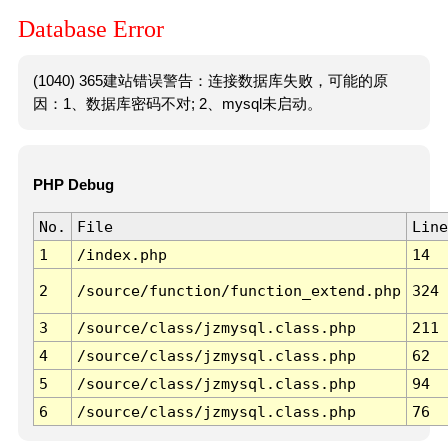
Database Error
(1040) 365建站错误警告：连接数据库失败，可能的原
因：1、数据库密码不对; 2、mysql未启动。
PHP Debug
No.
File
Line
1
/index.php
14
2
/source/function/function_extend.php
324
3
/source/class/jzmysql.class.php
211
4
/source/class/jzmysql.class.php
62
5
/source/class/jzmysql.class.php
94
6
/source/class/jzmysql.class.php
76