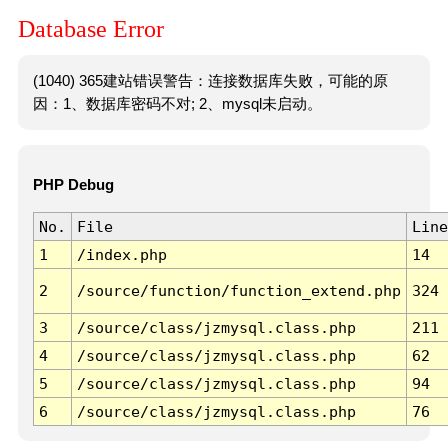
Database Error
(1040) 365建站错误警告：连接数据库失败，可能的原
因：1、数据库密码不对; 2、mysql未启动。
PHP Debug
No.
File
Line
1
/index.php
14
2
/source/function/function_extend.php
324
3
/source/class/jzmysql.class.php
211
4
/source/class/jzmysql.class.php
62
5
/source/class/jzmysql.class.php
94
6
/source/class/jzmysql.class.php
76